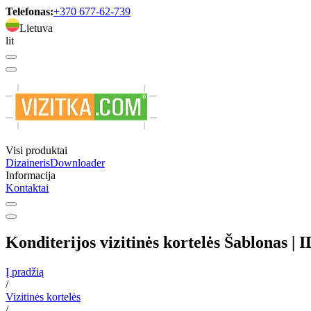
Telefonas:
+370 677-62-739
Lietuva
lit
Visi produktai
Dizaineris
Downloader
Informacija
Kontaktai
Konditerijos vizitinės kortelės Šablonas | 
Į pradžią
/
Vizitinės kortelės
/