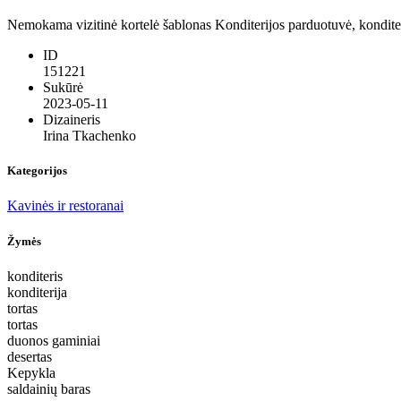
Nemokama vizitinė kortelė šablonas Konditerijos parduotuvė, konditeri
ID
151221
Sukūrė
2023-05-11
Dizaineris
Irina Tkachenko
Kategorijos
Kavinės ir restoranai
Žymės
konditeris
konditerija
tortas
tortas
duonos gaminiai
desertas
Kepykla
saldainių baras