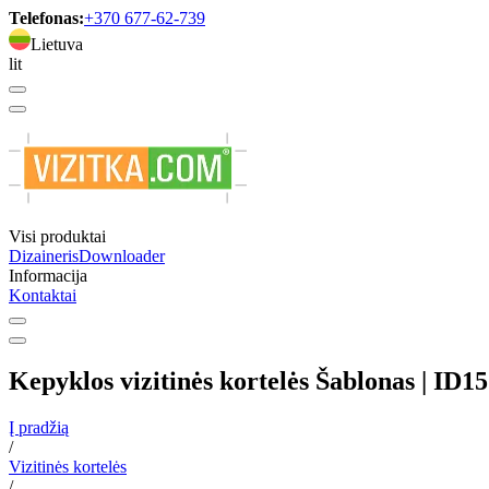
Telefonas:
+370 677-62-739
Lietuva
lit
Visi produktai
Dizaineris
Downloader
Informacija
Kontaktai
Kepyklos vizitinės kortelės Šablonas | ID1
Į pradžią
/
Vizitinės kortelės
/