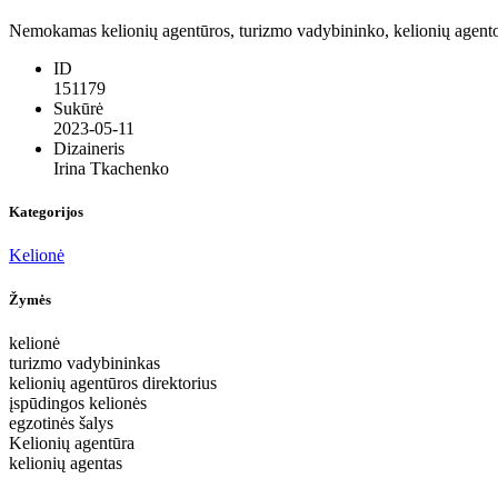
Nemokamas kelionių agentūros, turizmo vadybininko, kelionių agento v
ID
151179
Sukūrė
2023-05-11
Dizaineris
Irina Tkachenko
Kategorijos
Kelionė
Žymės
kelionė
turizmo vadybininkas
kelionių agentūros direktorius
įspūdingos kelionės
egzotinės šalys
Kelionių agentūra
kelionių agentas