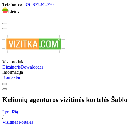
Telefonas:
+370 677-62-739
Lietuva
lit
Visi produktai
Dizaineris
Downloader
Informacija
Kontaktai
Kelionių agentūros vizitinės kortelės Šabl
Į pradžią
/
Vizitinės kortelės
/