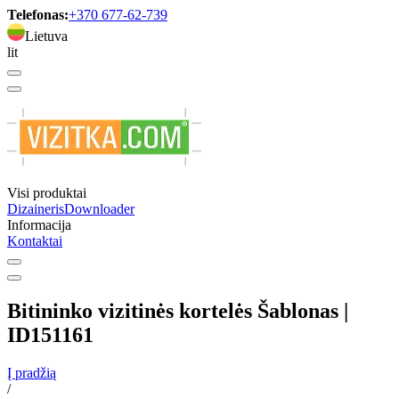
Telefonas:
+370 677-62-739
Lietuva
lit
Visi produktai
Dizaineris
Downloader
Informacija
Kontaktai
Bitininko vizitinės kortelės Šablonas |
ID151161
Į pradžią
/