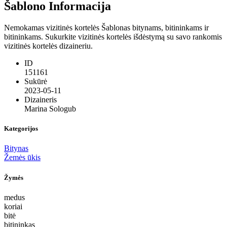
Šablono Informacija
Nemokamas vizitinės kortelės Šablonas bitynams, bitininkams ir
bitininkams. Sukurkite vizitinės kortelės išdėstymą su savo rankomis
vizitinės kortelės dizaineriu.
ID
151161
Sukūrė
2023-05-11
Dizaineris
Marina Sologub
Kategorijos
Bitynas
Žemės ūkis
Žymės
medus
koriai
bitė
bitininkas