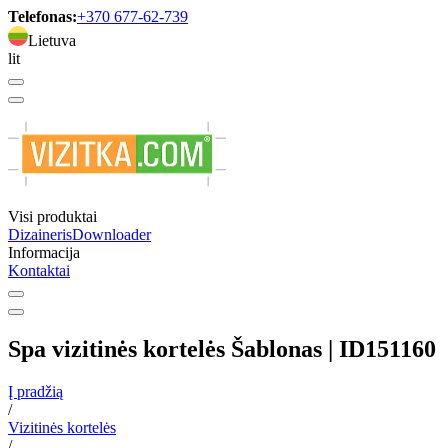
Telefonas:
+370 677-62-739
Lietuva
lit
Visi produktai
Dizaineris
Downloader
Informacija
Kontaktai
Spa vizitinės kortelės Šablonas | ID151160
Į pradžią
/
Vizitinės kortelės
/