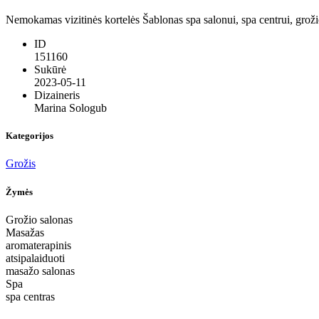
Nemokamas vizitinės kortelės Šablonas spa salonui, spa centrui, grožio
ID
151160
Sukūrė
2023-05-11
Dizaineris
Marina Sologub
Kategorijos
Grožis
Žymės
Grožio salonas
Masažas
aromaterapinis
atsipalaiduoti
masažo salonas
Spa
spa centras