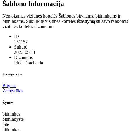
Šablono Informacija
Nemokamas vizitinės kortelės Šablonas bitynams, bitininkams ir
bitininkams. Sukurkite vizitinės kortelės išdėstymą su savo rankomis
vizitinės kortelės dizaineriu.
ID
151157
Sukūrė
2023-05-11
Dizaineris
Irina Tkachenko
Kategorijos
Bitynas
Žemės ūkis
Žymės
bitininkas
bitininkystė
bitė
bitininkas