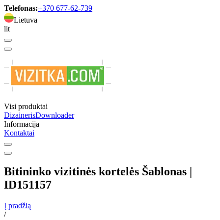
Telefonas:
+370 677-62-739
Lietuva
lit
Visi produktai
Dizaineris
Downloader
Informacija
Kontaktai
Bitininko vizitinės kortelės Šablonas |
ID151157
Į pradžią
/