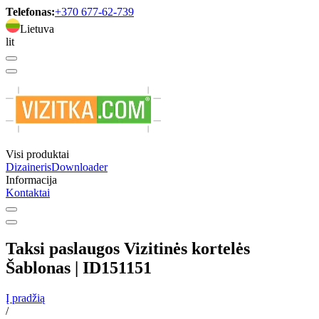
Telefonas:
+370 677-62-739
Lietuva
lit
Visi produktai
Dizaineris
Downloader
Informacija
Kontaktai
Taksi paslaugos Vizitinės kortelės
Šablonas | ID151151
Į pradžią
/