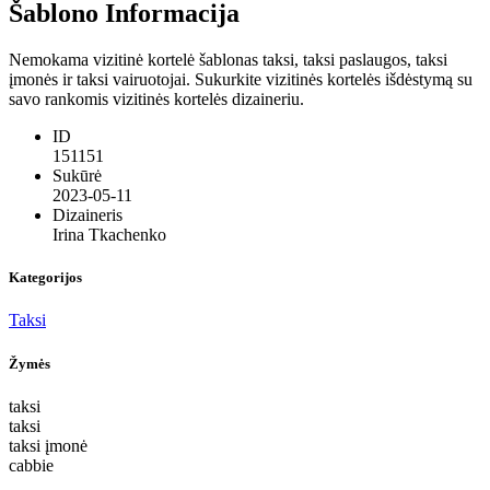
Šablono Informacija
Nemokama vizitinė kortelė šablonas taksi, taksi paslaugos, taksi
įmonės ir taksi vairuotojai. Sukurkite vizitinės kortelės išdėstymą su
savo rankomis vizitinės kortelės dizaineriu.
ID
151151
Sukūrė
2023-05-11
Dizaineris
Irina Tkachenko
Kategorijos
Taksi
Žymės
taksi
taksi
taksi įmonė
cabbie