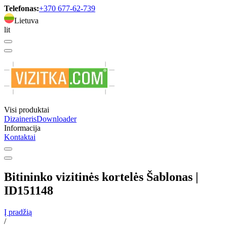
Telefonas:
+370 677-62-739
Lietuva
lit
Visi produktai
Dizaineris
Downloader
Informacija
Kontaktai
Bitininko vizitinės kortelės Šablonas |
ID151148
Į pradžią
/