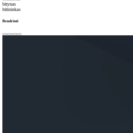
bitynas
bitininkas
Bendrinti