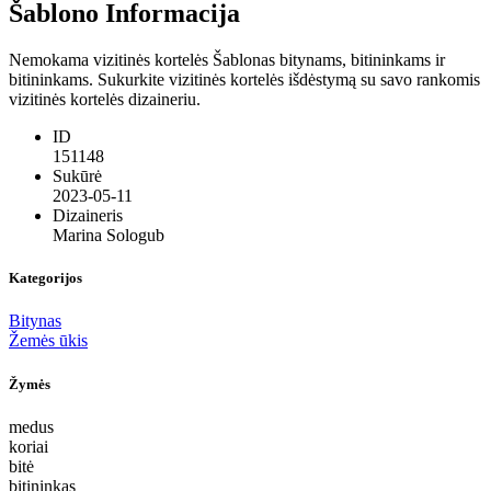
Šablono Informacija
Nemokama vizitinės kortelės Šablonas bitynams, bitininkams ir
bitininkams. Sukurkite vizitinės kortelės išdėstymą su savo rankomis
vizitinės kortelės dizaineriu.
ID
151148
Sukūrė
2023-05-11
Dizaineris
Marina Sologub
Kategorijos
Bitynas
Žemės ūkis
Žymės
medus
koriai
bitė
bitininkas