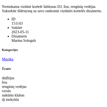
Nemokama vizitinė kortelė šablonas DJ, šou, renginių vedėjas.
Sukurkite išdėstymą su savo rankomis vizitinės kortelės dizaineriu.
ID
151143
Sukūrė
2023-05-11
Dizaineris
Marina Sologub
Kategorijos
Muzika
Žymės
didžėjus
šou
renginių vedėjas
verslo
naktinis klubas
dj mokykla