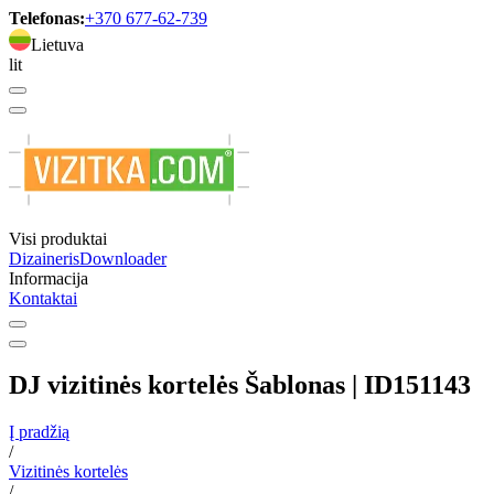
Telefonas:
+370 677-62-739
Lietuva
lit
Visi produktai
Dizaineris
Downloader
Informacija
Kontaktai
DJ vizitinės kortelės Šablonas | ID151143
Į pradžią
/
Vizitinės kortelės
/