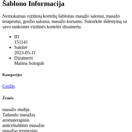
Šablono Informacija
Nemokamas vizitinių kortelių šablonas masažo salonui, masažo
terapeutui, grožio salonui, masažo kursams. Sukurkite išdėstymą su
savo rankomis vizitinės kortelės dizaineriu.
ID
151141
Sukūrė
2023-05-11
Dizaineris
Marina Sologub
Kategorijos
Grožis
Žymės
masažo studija
Tailando masažas
aromaterapinis
anticeliulitinis masažas
masažas terapeutas