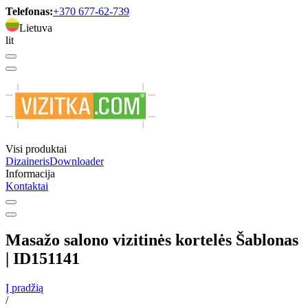
Telefonas:
+370 677-62-739
Lietuva
lit
Visi produktai
Dizaineris
Downloader
Informacija
Kontaktai
Masažo salono vizitinės kortelės Šablonas
| ID151141
Į pradžią
/