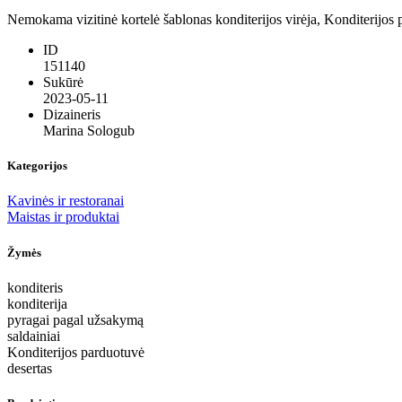
Nemokama vizitinė kortelė šablonas konditerijos virėja, Konditerijos 
ID
151140
Sukūrė
2023-05-11
Dizaineris
Marina Sologub
Kategorijos
Kavinės ir restoranai
Maistas ir produktai
Žymės
konditeris
konditerija
pyragai pagal užsakymą
saldainiai
Konditerijos parduotuvė
desertas