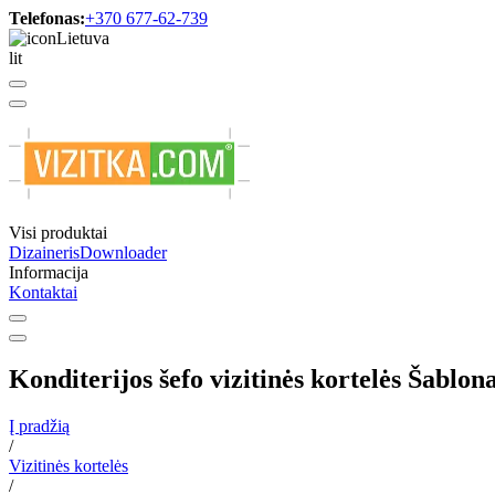
Telefonas:
+370 677-62-739
Lietuva
lit
Visi produktai
Dizaineris
Downloader
Informacija
Kontaktai
Konditerijos šefo vizitinės kortelės Šablon
Į pradžią
/
Vizitinės kortelės
/