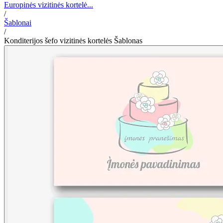
Europinės vizitinės kortelė...
/
Šablonai
/
Konditerijos šefo vizitinės kortelės Šablonas