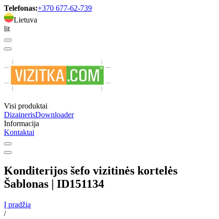
Telefonas:
+370 677-62-739
Lietuva
lit
Visi produktai
Dizaineris
Downloader
Informacija
Kontaktai
Konditerijos šefo vizitinės kortelės
Šablonas | ID151134
Į pradžią
/