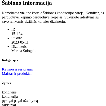
Šablono Informacija
Nemokama vizitinė kortelė šablonas konditerijos virėja, Konditerijos
parduotuvė, kepimo parduotuvė, kepėjas. Sukurkite išdėstymą su
savo rankomis vizitinės kortelės dizaineriu.
ID
151134
Sukūrė
2023-05-11
Dizaineris
Marina Sologub
Kategorijos
Kavinės ir restoranai
Maistas ir produktai
Žymės
konditeris
konditerija
pyragai pagal užsakymą
saldainiai