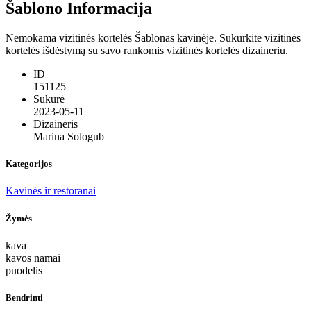
Šablono Informacija
Nemokama vizitinės kortelės Šablonas kavinėje. Sukurkite vizitinės
kortelės išdėstymą su savo rankomis vizitinės kortelės dizaineriu.
ID
151125
Sukūrė
2023-05-11
Dizaineris
Marina Sologub
Kategorijos
Kavinės ir restoranai
Žymės
kava
kavos namai
puodelis
Bendrinti