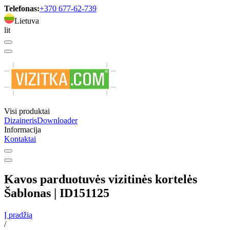
Telefonas:
+370 677-62-739
Lietuva
lit
Visi produktai
Dizaineris
Downloader
Informacija
Kontaktai
Kavos parduotuvės vizitinės kortelės
Šablonas | ID151125
Į pradžią
/