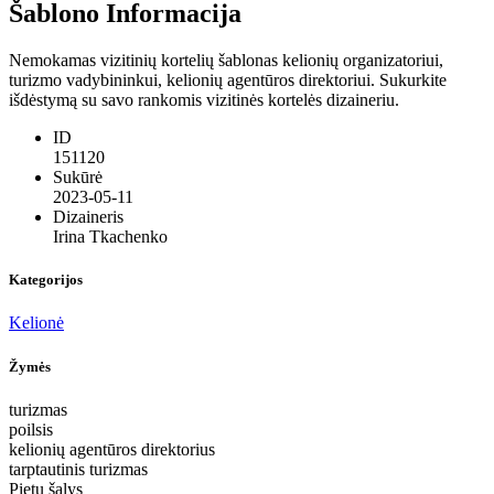
Šablono Informacija
Nemokamas vizitinių kortelių šablonas kelionių organizatoriui,
turizmo vadybininkui, kelionių agentūros direktoriui. Sukurkite
išdėstymą su savo rankomis vizitinės kortelės dizaineriu.
ID
151120
Sukūrė
2023-05-11
Dizaineris
Irina Tkachenko
Kategorijos
Kelionė
Žymės
turizmas
poilsis
kelionių agentūros direktorius
tarptautinis turizmas
Pietų šalys