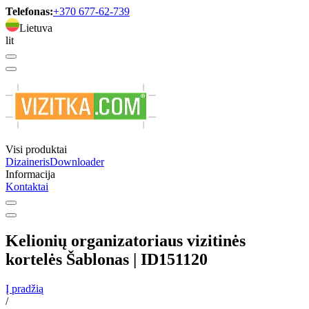
Telefonas:
+370 677-62-739
Lietuva
lit
Visi produktai
Dizaineris
Downloader
Informacija
Kontaktai
Kelionių organizatoriaus vizitinės
kortelės Šablonas | ID151120
Į pradžią
/