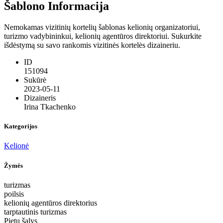
Šablono Informacija
Nemokamas vizitinių kortelių šablonas kelionių organizatoriui,
turizmo vadybininkui, kelionių agentūros direktoriui. Sukurkite
išdėstymą su savo rankomis vizitinės kortelės dizaineriu.
ID
151094
Sukūrė
2023-05-11
Dizaineris
Irina Tkachenko
Kategorijos
Kelionė
Žymės
turizmas
poilsis
kelionių agentūros direktorius
tarptautinis turizmas
Pietų šalys