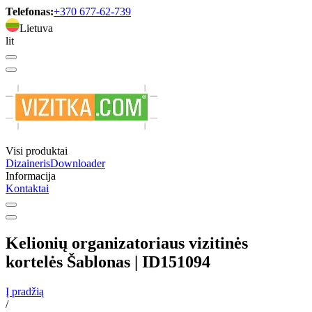
Telefonas:
+370 677-62-739
Lietuva
lit
Visi produktai
Dizaineris
Downloader
Informacija
Kontaktai
Kelionių organizatoriaus vizitinės
kortelės Šablonas | ID151094
Į pradžią
/