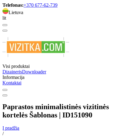
Telefonas:
+370 677-62-739
Lietuva
lit
Visi produktai
Dizaineris
Downloader
Informacija
Kontaktai
Paprastos minimalistinės vizitinės
kortelės Šablonas | ID151090
Į pradžią
/