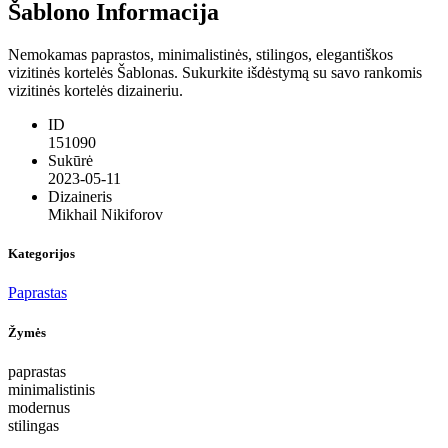
Šablono Informacija
Nemokamas paprastos, minimalistinės, stilingos, elegantiškos
vizitinės kortelės Šablonas. Sukurkite išdėstymą su savo rankomis
vizitinės kortelės dizaineriu.
ID
151090
Sukūrė
2023-05-11
Dizaineris
Mikhail Nikiforov
Kategorijos
Paprastas
Žymės
paprastas
minimalistinis
modernus
stilingas