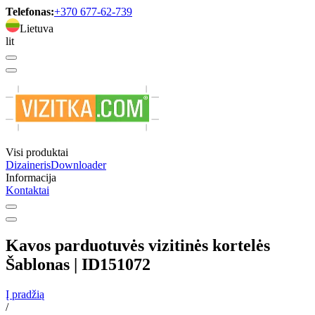
Telefonas:
+370 677-62-739
Lietuva
lit
Visi produktai
Dizaineris
Downloader
Informacija
Kontaktai
Kavos parduotuvės vizitinės kortelės
Šablonas | ID151072
Į pradžią
/