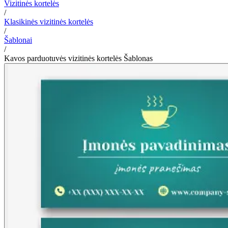
Vizitinės kortelės
/
Klasikinės vizitinės kortelės
/
Šablonai
/
Kavos parduotuvės vizitinės kortelės Šablonas