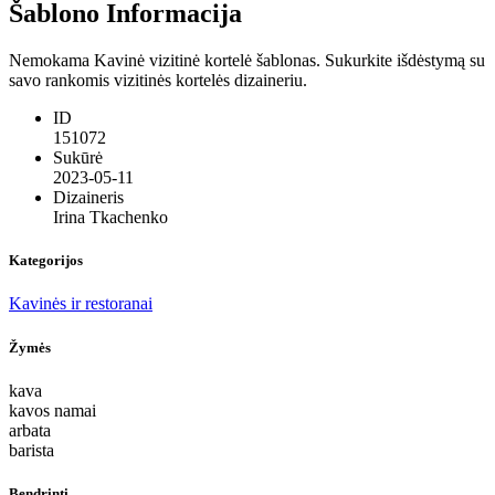
Šablono Informacija
Nemokama Kavinė vizitinė kortelė šablonas. Sukurkite išdėstymą su
savo rankomis vizitinės kortelės dizaineriu.
ID
151072
Sukūrė
2023-05-11
Dizaineris
Irina Tkachenko
Kategorijos
Kavinės ir restoranai
Žymės
kava
kavos namai
arbata
barista
Bendrinti