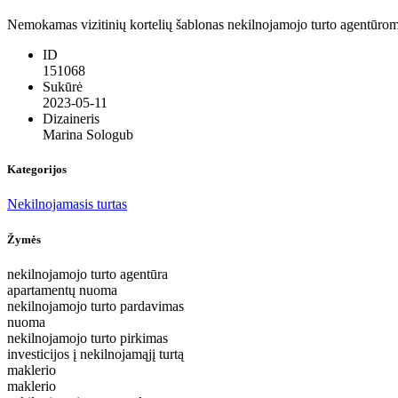
Nemokamas vizitinių kortelių šablonas nekilnojamojo turto agentūroms
ID
151068
Sukūrė
2023-05-11
Dizaineris
Marina Sologub
Kategorijos
Nekilnojamasis turtas
Žymės
nekilnojamojo turto agentūra
apartamentų nuoma
nekilnojamojo turto pardavimas
nuoma
nekilnojamojo turto pirkimas
investicijos į nekilnojamąjį turtą
maklerio
maklerio