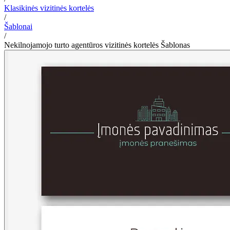
Klasikinės vizitinės kortelės
/
Šablonai
/
Nekilnojamojo turto agentūros vizitinės kortelės Šablonas