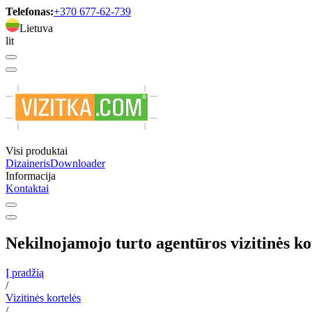
Telefonas:
+370 677-62-739
Lietuva
lit
Visi produktai
Dizaineris
Downloader
Informacija
Kontaktai
Nekilnojamojo turto agentūros vizitinės ko
Į pradžią
/
Vizitinės kortelės
/